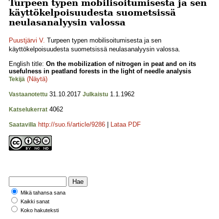
Turpeen typen mobilisoitumisesta ja sen
käyttökelpoisuudesta suometsissä
neulasanalyysin valossa
Puustjärvi V.
Turpeen typen mobilisoitumisesta ja sen
käyttökelpoisuudesta suometsissä neulasanalyysin valossa.
English title:
On the mobilization of nitrogen in peat and on its
usefulness in peatland forests in the light of needle analysis
(Näytä)
Tekijä
31.10.2017
1.1.1962
Vastaanotettu
Julkaistu
4062
Katselukerrat
http://suo.fi/article/9286
|
Lataa PDF
Saatavilla
Mikä tahansa sana
Kaikki sanat
Koko hakuteksti