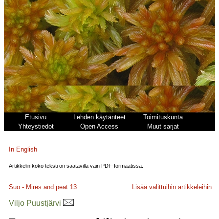
Etusivu
Lehden käytänteet
Toimituskunta
Yhteystiedot
Open Access
Muut sarjat
In English
Artikkelin koko teksti on saatavilla vain PDF-formaatissa.
Suo - Mires and peat
13
Lisää valittuihin artikkeleihin
Viljo Puustjärvi