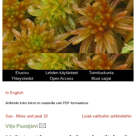
Etusivu
Lehden käytänteet
Toimituskunta
Yhteystiedot
Open Access
Muut sarjat
In English
Artikkelin koko teksti on saatavilla vain PDF-formaatissa.
Suo - Mires and peat
10
Lisää valittuihin artikkeleihin
Viljo Puustjärvi