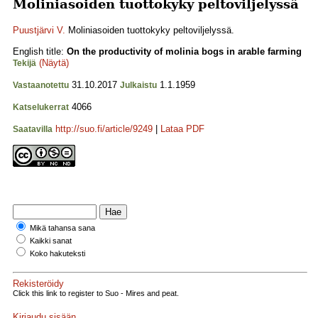
Moliniasoiden tuottokyky peltoviljelyssä
Puustjärvi V.
Moliniasoiden tuottokyky peltoviljelyssä.
English title:
On the productivity of molinia bogs in arable farming
(Näytä)
Tekijä
31.10.2017
1.1.1959
Vastaanotettu
Julkaistu
4066
Katselukerrat
http://suo.fi/article/9249
|
Lataa PDF
Saatavilla
Mikä tahansa sana
Kaikki sanat
Koko hakuteksti
Rekisteröidy
Click this link to register to Suo - Mires and peat.
Kirjaudu sisään