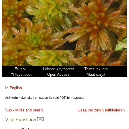
Etusivu
Lehden käytänteet
Toimituskunta
Yhteystiedot
Open Access
Muut sarjat
In English
Artikkelin koko teksti on saatavilla vain PDF-formaatissa.
Suo - Mires and peat
9
Lisää valittuihin artikkeleihin
Viljo Puustjärvi