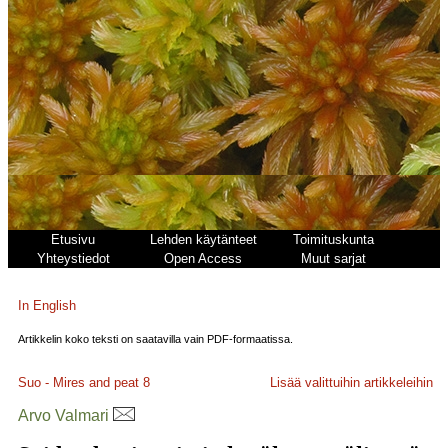
Etusivu
Lehden käytänteet
Toimituskunta
Yhteystiedot
Open Access
Muut sarjat
In English
Artikkelin koko teksti on saatavilla vain PDF-formaatissa.
Suo - Mires and peat
8
Lisää valittuihin artikkeleihin
Arvo Valmari