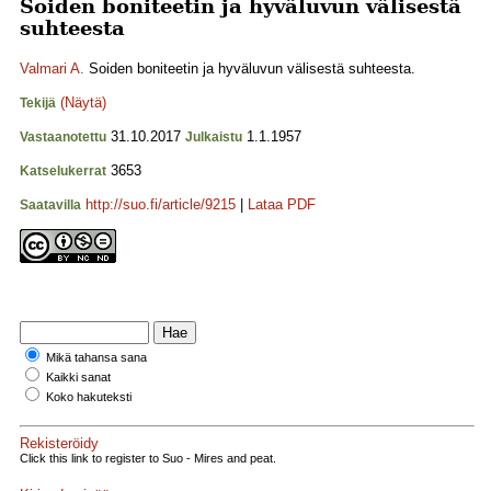
Soiden boniteetin ja hyväluvun välisestä
suhteesta
Valmari A.
Soiden boniteetin ja hyväluvun välisestä suhteesta.
(Näytä)
Tekijä
31.10.2017
1.1.1957
Vastaanotettu
Julkaistu
3653
Katselukerrat
http://suo.fi/article/9215
|
Lataa PDF
Saatavilla
Mikä tahansa sana
Kaikki sanat
Koko hakuteksti
Rekisteröidy
Click this link to register to Suo - Mires and peat.