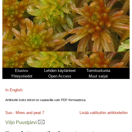
Etusivu
Lehden käytänteet
Toimituskunta
Yhteystiedot
Open Access
Muut sarjat
In English
Artikkelin koko teksti on saatavilla vain PDF-formaatissa.
Suo - Mires and peat
7
Lisää valittuihin artikkeleihin
Viljo Puustjärvi