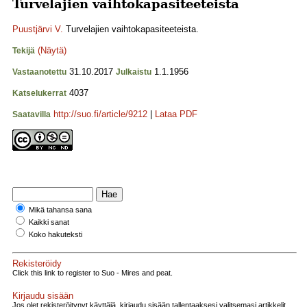
Turvelajien vaihtokapasiteeteista
Puustjärvi V.
Turvelajien vaihtokapasiteeteista.
(Näytä)
Tekijä
31.10.2017
1.1.1956
Vastaanotettu
Julkaistu
4037
Katselukerrat
http://suo.fi/article/9212
|
Lataa PDF
Saatavilla
Mikä tahansa sana
Kaikki sanat
Koko hakuteksti
Rekisteröidy
Click this link to register to Suo - Mires and peat.
Kirjaudu sisään
Jos olet rekisteröitynyt käyttäjä, kirjaudu sisään tallentaaksesi valitsemasi artikkelit