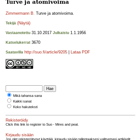
Turve ja atomivoima
Zimmermann B.
Turve ja atomivoima.
(Näytä)
Tekijä
31.10.2017
1.1.1956
Vastaanotettu
Julkaistu
3670
Katselukerrat
http://suo.fi/article/9205
|
Lataa PDF
Saatavilla
Mikä tahansa sana
Kaikki sanat
Koko hakuteksti
Rekisteröidy
Click this link to register to Suo - Mires and peat.
Kirjaudu sisään
Jos olet rekisteröitynyt käyttäjä, kirjaudu sisään tallentaaksesi valitsemasi artikkelit