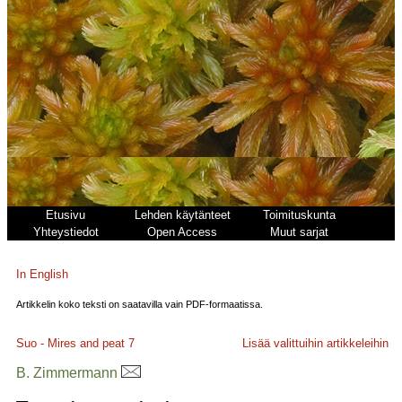
Etusivu
Lehden käytänteet
Toimituskunta
Yhteystiedot
Open Access
Muut sarjat
In English
Artikkelin koko teksti on saatavilla vain PDF-formaatissa.
Suo - Mires and peat
7
Lisää valittuihin artikkeleihin
B. Zimmermann