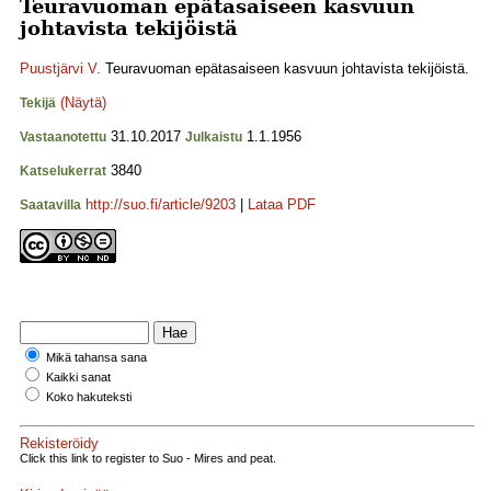
Teuravuoman epätasaiseen kasvuun
johtavista tekijöistä
Puustjärvi V.
Teuravuoman epätasaiseen kasvuun johtavista tekijöistä.
(Näytä)
Tekijä
31.10.2017
1.1.1956
Vastaanotettu
Julkaistu
3840
Katselukerrat
http://suo.fi/article/9203
|
Lataa PDF
Saatavilla
Mikä tahansa sana
Kaikki sanat
Koko hakuteksti
Rekisteröidy
Click this link to register to Suo - Mires and peat.