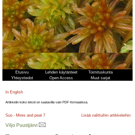
Etusivu
Lehden käytänteet
Toimituskunta
Yhteystiedot
Open Access
Muut sarjat
In English
Artikkelin koko teksti on saatavilla vain PDF-formaatissa.
Suo - Mires and peat
7
Lisää valittuihin artikkeleihin
Viljo Puustjärvi