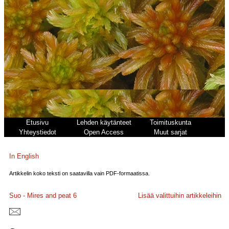
Etusivu
Lehden käytänteet
Toimituskunta
Yhteystiedot
Open Access
Muut sarjat
In English
Artikkelin koko teksti on saatavilla vain PDF-formaatissa.
Suo - Mires and peat
6
Lisää valittuihin artikkeleihin