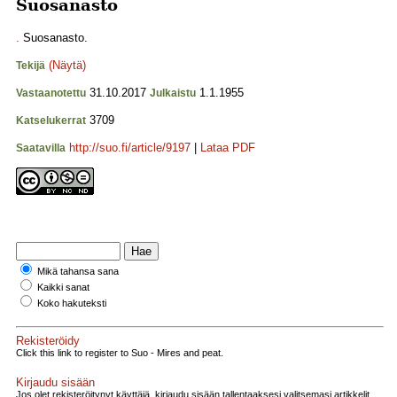
Suosanasto
.
Suosanasto.
(Näytä)
Tekijä
31.10.2017
1.1.1955
Vastaanotettu
Julkaistu
3709
Katselukerrat
http://suo.fi/article/9197
|
Lataa PDF
Saatavilla
Mikä tahansa sana
Kaikki sanat
Koko hakuteksti
Rekisteröidy
Click this link to register to Suo - Mires and peat.
Kirjaudu sisään
Jos olet rekisteröitynyt käyttäjä, kirjaudu sisään tallentaaksesi valitsemasi artikkelit