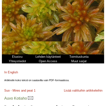
Etusivu
Lehden käytänteet
Toimituskunta
Yhteystiedot
Open Access
Muut sarjat
In English
Artikkelin koko teksti on saatavilla vain PDF-formaatissa.
Suo - Mires and peat
1
Lisää valittuihin artikkeleihin
Auvo Kotiaho