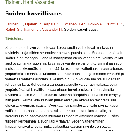
Tiainen, Harri Vasander
Soiden kasvillisuus
Laitinen J.
,
Ojanen P.
,
Aapala K.
,
Hotanen J.-P.
,
Kokko A.
,
Punttila P.
,
Rehell S.
,
Tiainen J.
,
Vasander H.
Soiden kasvillisuus.
Tiivistelmä
Suoluonto on hyvin vaihtelevaa, koska suolla vaihtelevat märkyys ja
ravinteisuus ja niiden seurauksena myös puustoisuus. Suoluonnon tärkein
säätelijä on märkyys – lähellä maanpintaa oleva vedenpinta. Vaikka kaikki
suot ovat märkiä, suon märkyys myös vaihtelee paljon. Kuivimmillaan suo
muistuttaa kivennäismaan metsää, ja usein suo vaihettuukin saumattomasti
ympäröiväksi metsäksi. Märimmillään suo muistuttaa jo matalaa vesistöä ja
vaihettuu rantakosteikoihin ja vesistöihin. Suo voi olla ravinteisuudeltaan
rehevä tai karu. Rehevässä ääripäässä suolle valuu ravinteikasta vettä
ympäristöstä tai kasvillisuus saa ohuen turvekerroksen läpi ravinteita
ravinteikkaasta kivennäismaasta. Karussa ääripäässä turvetta on kertynyt
niin paksu kerros, että kasvien juuret eivät yllä ottamaan ravinteita alla
olevasta kivennäismaasta. Myöskään ympäristöstä ei valu ravinteikasta
vettä suon reunaa korkeammaksi kohonneelle suon keskiosalle, ja
kasvillisuus on sadeveden mukana tulevien ravinteiden varassa. Lisäksi
turpeen kertyminen ja suon läpi virtaavan veden väheneminen
happamoittavat turvetta, mikä vaikeuttaa kasvien ravinteiden ottoa.