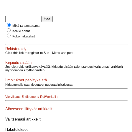
Mikä tahansa sana
Kaikki sanat
Koko hakuteksti
Rekisteröidy
Click this link to register to Suo - Mires and peat.
Kirjaudu sisään
Jos olet rekisteröitynyt käyttäjä, kirjaudu sisään tallentaaksesi valitsemasi artikkelit
myöhempää käyttöä varten.
Ilmoitukset päivityksistä
Kirjautumalla saat tiedotteet uudesta julkaisusta
Vie viittaus EndNoteen / RefWorksiin
Aiheeseen liittyvät artikkelit
Valitsemasi artikkelit
Hakutulokset