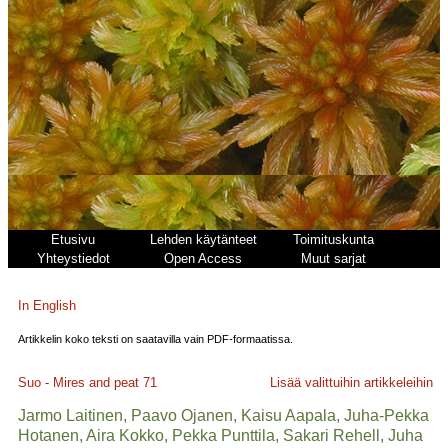
Etusivu
Lehden käytänteet
Toimituskunta
Yhteystiedot
Open Access
Muut sarjat
In English
Artikkelin koko teksti on saatavilla vain PDF-formaatissa.
Suo - Mires and peat
71
Lisää valittuihin artikkeleihin
Jarmo Laitinen, Paavo Ojanen, Kaisu Aapala, Juha-Pekka
Hotanen, Aira Kokko, Pekka Punttila, Sakari Rehell, Juha