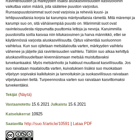
Ravinteisuuden ja märkyyden lisäksi aluskasvillisuuden kasvuoloihin
vaikuttaa valon määrä, jota säätelee puuston varjostus.
Runsaspuustoisimmat suot ovat varjoisia ja reheviä kuusi- ja
lehtipuuvaltaisia korpia tai karumpia mäntyvaltaisia rämeitä. Mitä märempi ja
karumpi suo on, sitä vähäisempää puusto on. Märimmät suot ovat
ravinteisuudesta riippumatta puuttomia lettoja ja nevoja. Karuimmilla
puustoisilla soilla kasvaa niin kitukasvuinen ja harva männikkö, ettei se
käytännössä varjosta aluskasvillisuutta. Ojitus vähentää suoluonnon
vaihtelua. Kun suo ojitetaan metsätaloutta varten, märkyyden vaihtelu
vähenee ja jäljelle jää ravinteisuuden vaihtelu. Tällöin suo alkaa kehittyä
aluskasvillisuudeltaan kivennäismaan metsää muistuttavaksi
turvekankaaksi. Myös metsänhoito ja hakkuut muuttavat kasvillisuutta. Jos
suo raivataan maataloutta varten, kuivatuksen lisäksi suo muokataan
viljelyyn sopivaksi kalkituksin ja lannoituksin ja suokasvillisuus raivataan
viljelykasvien tieltä. Turpeennostoa varten suo raivataan kasvittomaksi
turvekentäksi.
(Näytä)
Tekijät
15.6.2021
15.6.2021
Vastaanotettu
Julkaistu
10925
Katselukerrat
http://suo.fi/article/10591
|
Lataa PDF
Saatavilla