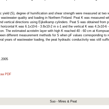
fic yield (S), degree of humification and shear strength were measured at tw
t wastewater quality and loading in Northern Finland. Peat K was measured with
 and vertical directions using Eijkelkamp cylinders. Peat S was obtained from 
 horizontal K was 6.1x10-6 - 3.8x10-2 m s-1 and the vertical K was 4.2x10-6 
ection. The estimated acrotelm layer with high K reached 40 - 60 cm at Komps
een different measurement methods for S when pF values corresponding to r
ral years of wastewater loading, the peat hydraulic conductivity was still suffi
.2005
taa PDF
Suo - Mires & Peat