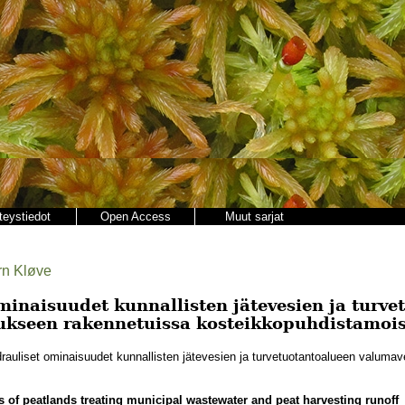
teystiedot
Open Access
Muut sarjat
rn Kløve
minaisuudet kunnallisten jätevesien ja turv
ukseen rakennetuissa kosteikkopuhdistamoi
auliset ominaisuudet kunnallisten jätevesien ja turvetuotantoalueen valuma
es of peatlands treating municipal wastewater and peat harvesting runoff