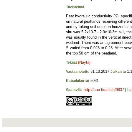
Tiivistelmä
Peat hydraulic conductivity (K), speci
on natural peatlands receiving differen
and by taking soil cores in horizontal
situ was 5.2x10-7 - 2.9x10-3m s-1, the
was usually found in the vertical dir
wetland. There was an agreement betw
S varied from 0.023 to 0.23. After seve
the top 50 cm of the peatland.
(Näytä)
Tekijät
31.10.2017
1.1
Vastaanotettu
Julkaistu
5081
Katselukerrat
http://suo.fi/article/9837
|
La
Saatavilla