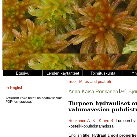
Etusivu
Lehden käytänteet
Toimituskunta
Yh
Suo - Mires and peat
56
In English
Anna-Kaisa Ronkanen
, Bjø
Artikkelin koko teksti on saatavilla vain
PDF-formaatissa.
Turpeen hydrauliset o
valumavesien puhdist
Ronkanen A.-K.
,
Kløve B.
Turpeen hydr
kosteikkopuhdistamoissa.
English title:
Hydraulic soil properti