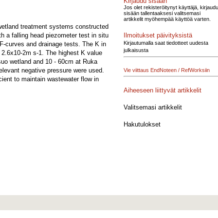
Kirjaudu sisään
Jos olet rekisteröitynyt käyttäjä, kirjaud
sisään tallentaaksesi valitsemasi
artikkelit myöhempää käyttöä varten.
o wetland treatment systems constructed
Ilmoitukset päivityksistä
 a falling head piezometer test in situ
Kirjautumalla saat tiedotteet uudesta
pF-curves and drainage tests. The K in
julkaisusta
- 2.6x10-2m s-1. The highest K value
asuo wetland and 10 - 60cm at Ruka
elevant negative pressure were used.
Vie viittaus EndNoteen / RefWorksiin
cient to maintain wastewater flow in
Aiheeseen liittyvät artikkelit
Valitsemasi artikkelit
Hakutulokset