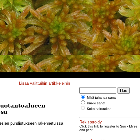
Lisää valittuihin artikkeleihin
Mikä tahansa sana
Kaikki sanat
etuotantoalueen
Koko hakuteksti
ssa
Rekisteröidy
vesien puhdistukseen rakennetuissa
Click this link to register to Suo - Mires
and peat.