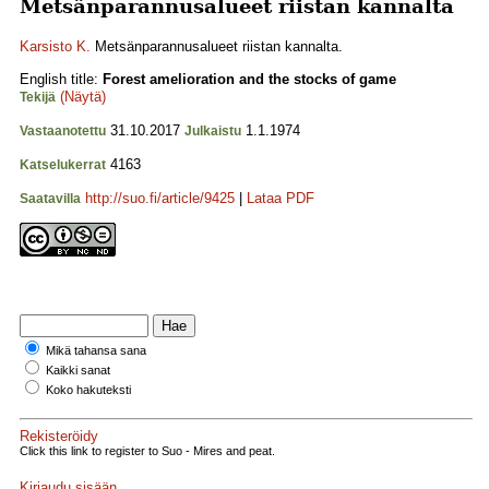
Metsänparannusalueet riistan kannalta
Karsisto K.
Metsänparannusalueet riistan kannalta.
English title:
Forest amelioration and the stocks of game
(Näytä)
Tekijä
31.10.2017
1.1.1974
Vastaanotettu
Julkaistu
4163
Katselukerrat
http://suo.fi/article/9425
|
Lataa PDF
Saatavilla
Mikä tahansa sana
Kaikki sanat
Koko hakuteksti
Rekisteröidy
Click this link to register to Suo - Mires and peat.
Kirjaudu sisään