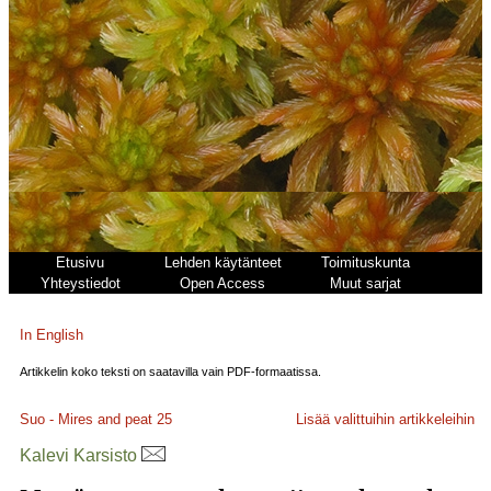
Etusivu
Lehden käytänteet
Toimituskunta
Yhteystiedot
Open Access
Muut sarjat
In English
Artikkelin koko teksti on saatavilla vain PDF-formaatissa.
Suo - Mires and peat
25
Lisää valittuihin artikkeleihin
Kalevi Karsisto