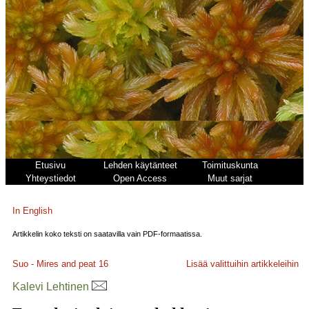
Etusivu
Lehden käytänteet
Toimituskunta
Yhteystiedot
Open Access
Muut sarjat
In English
Artikkelin koko teksti on saatavilla vain PDF-formaatissa.
Suo - Mires and peat
16
Lisää valittuihin artikkeleihin
Kalevi Lehtinen