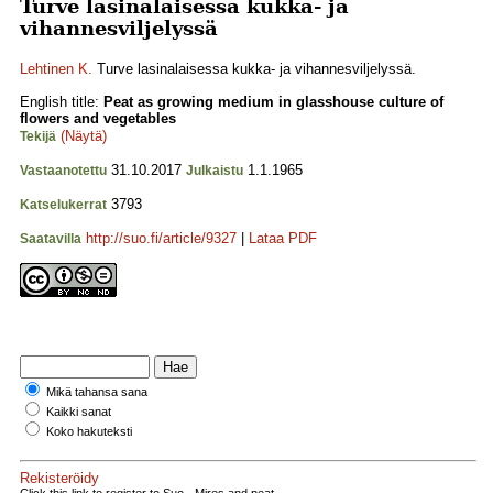
Turve lasinalaisessa kukka- ja
vihannesviljelyssä
Lehtinen K.
Turve lasinalaisessa kukka- ja vihannesviljelyssä.
English title:
Peat as growing medium in glasshouse culture of
flowers and vegetables
(Näytä)
Tekijä
31.10.2017
1.1.1965
Vastaanotettu
Julkaistu
3793
Katselukerrat
http://suo.fi/article/9327
|
Lataa PDF
Saatavilla
Mikä tahansa sana
Kaikki sanat
Koko hakuteksti
Rekisteröidy
Click this link to register to Suo - Mires and peat.